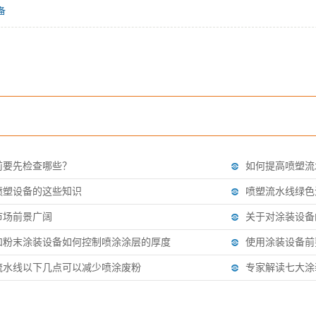
备
前要先检查哪些？
如何提高喷塑流
喷塑设备的这些知识
喷塑流水线绿色
市场前景广阔
关于对涂装设备
和粉末涂装设备如何控制喷涂涂层的厚度
使用涂装设备前
流水线以下几点可以减少喷涂废粉
专家解读七大涂