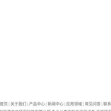
首页
|
关于我们
|
产品中心
|
新闻中心
|
应用领域
|
常见问答
|
联