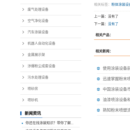
相关标签：
粉体涂装设
废气处理设备
上一篇：没有了
空气净化设备
下一篇：
没有了
汽车涂装设备
相关产品：
机器人自动化设备
相关新闻：
金属展示架
涉爆粉尘成套设备
使用涂装设备
污水处理设备
迅速掌握粉末
喷砂房
中国涂装设备
油漆喷涂设备
喷砂机
熟知粉末喷塑
新闻资讯
你还在找涂装知识？带你了解...