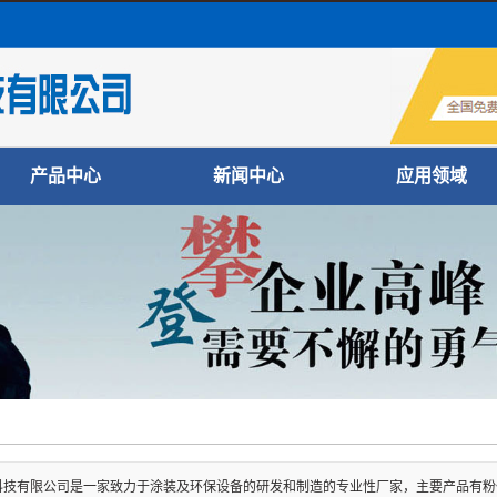
产品中心
新闻中心
应用领域
丽江喷粉设备
公司新闻
交通工具行业
丽江喷漆设备
行业新闻
工程机械行业
丽江除尘设备
常见问题
农业机械行业
丽江清洗设备
IT家电行业
丽江输送设备
五金机电行业
丽江电泳设备
其他行业
丽江废气处理设备
科技有限公司是一家致力于涂装及环保设备的研发和制造的专业性厂家，主要产品有粉