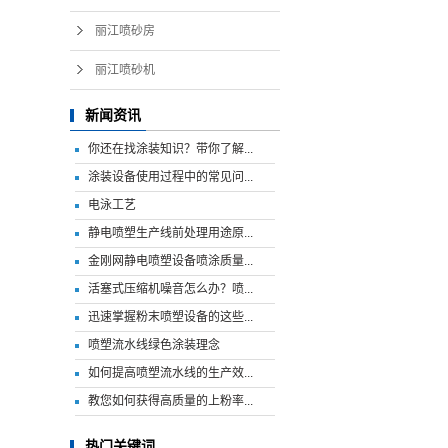
丽江喷砂房
丽江喷砂机
新闻资讯
你还在找涂装知识？带你了解...
涂装设备使用过程中的常见问...
电泳工艺
静电喷塑生产线前处理用途原...
金刚网静电喷塑设备喷涂质量...
活塞式压缩机噪音怎么办？喷...
迅速掌握粉末喷塑设备的这些...
喷塑流水线绿色涂装理念
如何提高喷塑流水线的生产效...
教您如何获得高质量的上粉率...
热门关键词