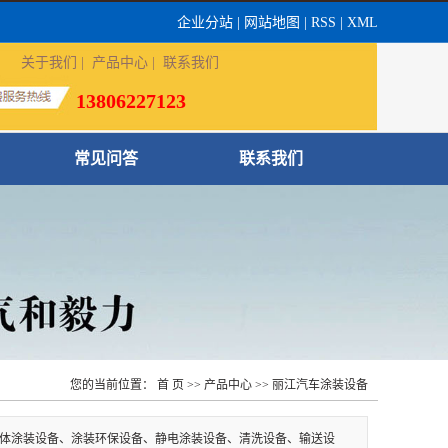
企业分站
|
网站地图
|
RSS
|
XML
关于我们
|
产品中心
|
联系我们
13806227123
常见问答
联系我们
您的当前位置：
首 页
>>
产品中心
>>
丽江汽车涂装设备
体涂装设备、涂装环保设备、静电涂装设备、清洗设备、输送设