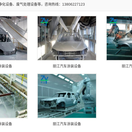
化设备、废气处理设备等，咨询热线：13806227123
丽江空气净化设备
丽江汽车涂装设备
江机器人自动化设备
丽江金属展示架
江涉爆粉尘成套设备
丽江污水处理设备
涂装设备
丽江汽车涂装设备
丽江
丽江喷砂房
丽江喷砂机
涂装设备
丽江汽车涂装设备