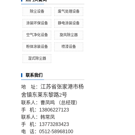
除尘设备
废气处理设备
涂装环保设备
静电涂装设备
空气净化设备
旋风除尘器
粉体涂装设备
喷漆设备
湿式除尘器
联系我们
江苏省张家港市杨
地 址：
舍镇东莱东黎路2号
联系人：曹凤鸣 （总经理）
手 机：13806227123
联系人：韩常凤
手 机：13773283423
电 话：0512-58968100