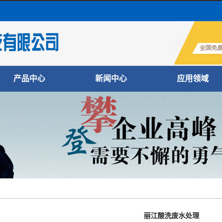
产品中心
新闻中心
应用领域
丽江喷粉设备
公司新闻
交通工具行业
丽江喷漆设备
行业新闻
工程机械行业
丽江除尘设备
常见问题
农业机械行业
丽江清洗设备
IT家电行业
丽江输送设备
五金机电行业
丽江电泳设备
其他行业
丽江废气处理设备
丽江酸洗废水处理