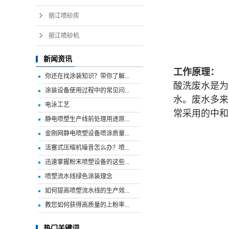
丽江喷砂房
丽江喷砂机
新闻资讯
工作原理：
你还在找涂装知识？带你了解...
酸洗废水是为
涂装设备使用过程中的常见问...
水。废水多来
电泳工艺
常采用的中和
静电喷塑生产线前处理用途原...
金刚网静电喷塑设备喷涂质量...
活塞式压缩机噪音怎么办？喷...
迅速掌握粉末喷塑设备的这些...
喷塑流水线绿色涂装理念
如何提高喷塑流水线的生产效...
教您如何获得高质量的上粉率...
热门关键词